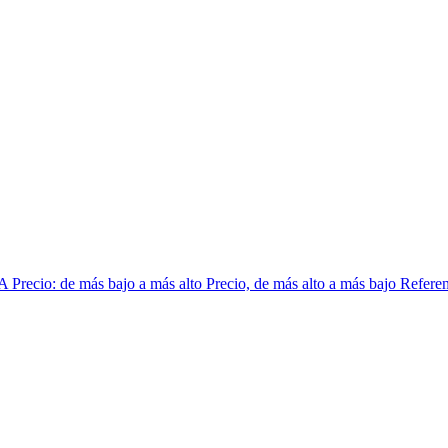
 A
Precio: de más bajo a más alto
Precio, de más alto a más bajo
Referen