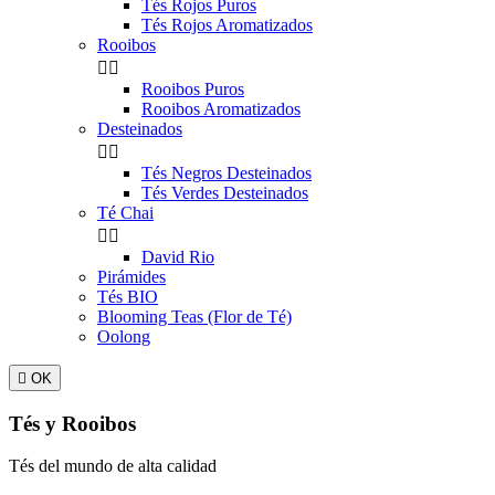
Tés Rojos Puros
Tés Rojos Aromatizados
Rooibos


Rooibos Puros
Rooibos Aromatizados
Desteinados


Tés Negros Desteinados
Tés Verdes Desteinados
Té Chai


David Rio
Pirámides
Tés BIO
Blooming Teas (Flor de Té)
Oolong

OK
Tés y Rooibos
Tés del mundo de alta calidad