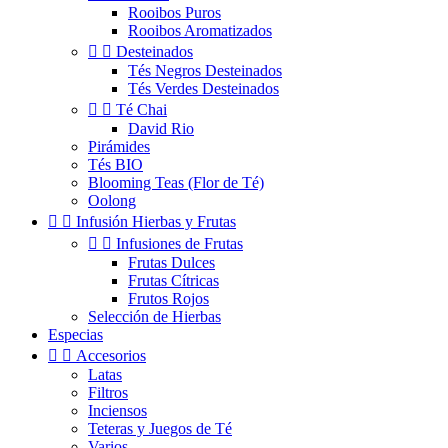
Rooibos Puros
Rooibos Aromatizados


Desteinados
Tés Negros Desteinados
Tés Verdes Desteinados


Té Chai
David Rio
Pirámides
Tés BIO
Blooming Teas (Flor de Té)
Oolong


Infusión Hierbas y Frutas


Infusiones de Frutas
Frutas Dulces
Frutas Cítricas
Frutos Rojos
Selección de Hierbas
Especias


Accesorios
Latas
Filtros
Inciensos
Teteras y Juegos de Té
Varios