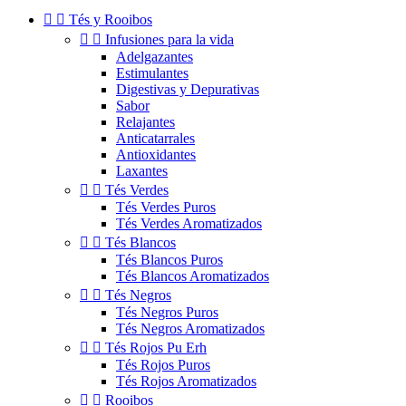


Tés y Rooibos


Infusiones para la vida
Adelgazantes
Estimulantes
Digestivas y Depurativas
Sabor
Relajantes
Anticatarrales
Antioxidantes
Laxantes


Tés Verdes
Tés Verdes Puros
Tés Verdes Aromatizados


Tés Blancos
Tés Blancos Puros
Tés Blancos Aromatizados


Tés Negros
Tés Negros Puros
Tés Negros Aromatizados


Tés Rojos Pu Erh
Tés Rojos Puros
Tés Rojos Aromatizados


Rooibos