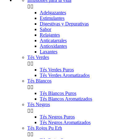
Infusiones para la vida


Adelgazantes
Estimulantes
Digestivas y Depurativas
Sabor
Relajantes
Anticatarrales
Antioxidantes
Laxantes
Tés Verdes


Tés Verdes Puros
Tés Verdes Aromatizados
Tés Blancos


Tés Blancos Puros
Tés Blancos Aromatizados
Tés Negros


Tés Negros Puros
Tés Negros Aromatizados
Tés Rojos Pu Erh

