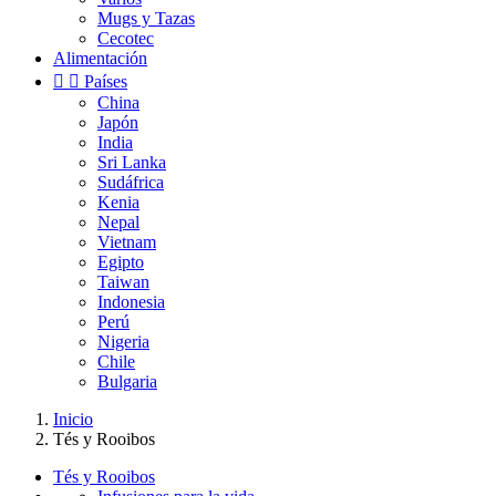
Mugs y Tazas
Cecotec
Alimentación


Países
China
Japón
India
Sri Lanka
Sudáfrica
Kenia
Nepal
Vietnam
Egipto
Taiwan
Indonesia
Perú
Nigeria
Chile
Bulgaria
Inicio
Tés y Rooibos
Tés y Rooibos