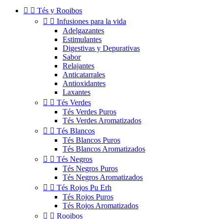


Tés y Rooibos


Infusiones para la vida
Adelgazantes
Estimulantes
Digestivas y Depurativas
Sabor
Relajantes
Anticatarrales
Antioxidantes
Laxantes


Tés Verdes
Tés Verdes Puros
Tés Verdes Aromatizados


Tés Blancos
Tés Blancos Puros
Tés Blancos Aromatizados


Tés Negros
Tés Negros Puros
Tés Negros Aromatizados


Tés Rojos Pu Erh
Tés Rojos Puros
Tés Rojos Aromatizados


Rooibos