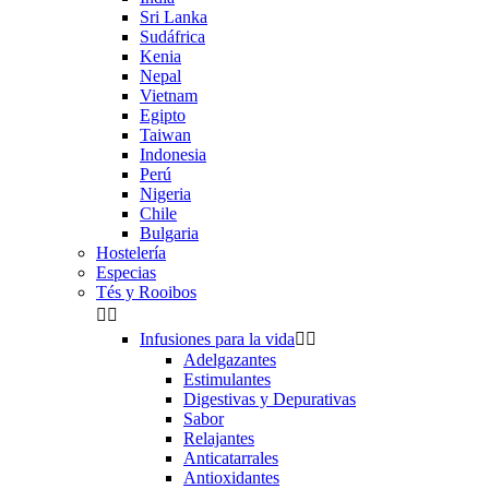
Sri Lanka
Sudáfrica
Kenia
Nepal
Vietnam
Egipto
Taiwan
Indonesia
Perú
Nigeria
Chile
Bulgaria
Hostelería
Especias
Tés y Rooibos


Infusiones para la vida


Adelgazantes
Estimulantes
Digestivas y Depurativas
Sabor
Relajantes
Anticatarrales
Antioxidantes