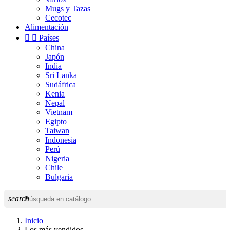
Mugs y Tazas
Cecotec
Alimentación


Países
China
Japón
India
Sri Lanka
Sudáfrica
Kenia
Nepal
Vietnam
Egipto
Taiwan
Indonesia
Perú
Nigeria
Chile
Bulgaria
search
Inicio
Los más vendidos