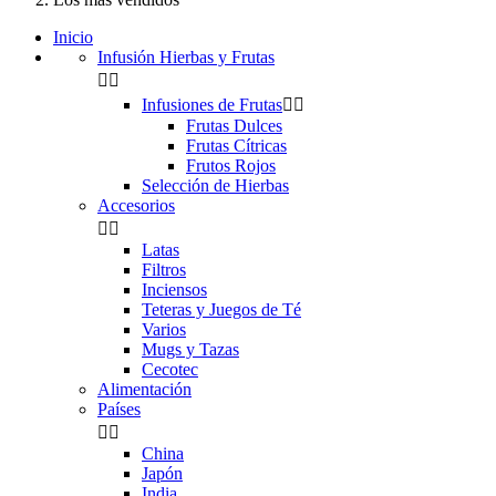
Inicio
Infusión Hierbas y Frutas


Infusiones de Frutas


Frutas Dulces
Frutas Cítricas
Frutos Rojos
Selección de Hierbas
Accesorios


Latas
Filtros
Inciensos
Teteras y Juegos de Té
Varios
Mugs y Tazas
Cecotec
Alimentación
Países


China
Japón
India