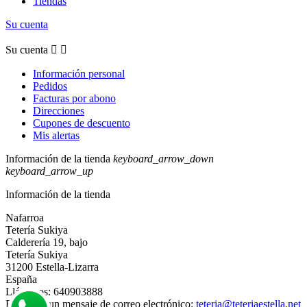
Tiendas
Su cuenta
Su cuenta


Información personal
Pedidos
Facturas por abono
Direcciones
Cupones de descuento
Mis alertas
Información de la tienda
keyboard_arrow_down
keyboard_arrow_up
Información de la tienda
Nafarroa
Tetería Sukiya
Calderería 19, bajo
Tetería Sukiya
31200 Estella-Lizarra
España
Llámenos:
640903888
Envíenos un mensaje de correo electrónico:
teteria@teteriaestella.net