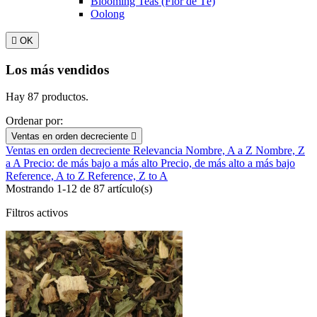
Blooming Teas (Flor de Té)
Oolong

OK
Los más vendidos
Hay 87 productos.
Ordenar por:
Ventas en orden decreciente

Ventas en orden decreciente
Relevancia
Nombre, A a Z
Nombre, Z
a A
Precio: de más bajo a más alto
Precio, de más alto a más bajo
Reference, A to Z
Reference, Z to A
Mostrando 1-12 de 87 artículo(s)
Filtros activos