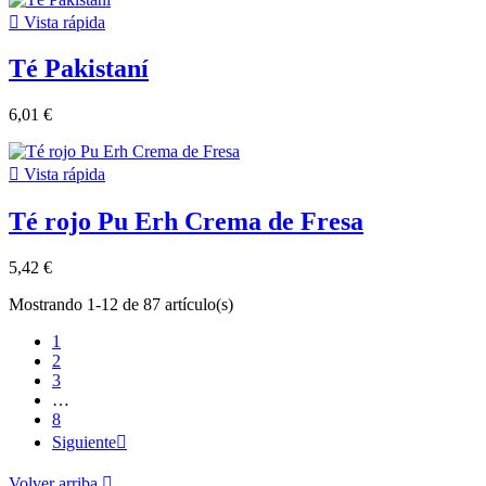

Vista rápida
Té Pakistaní
6,01 €

Vista rápida
Té rojo Pu Erh Crema de Fresa
5,42 €
Mostrando 1-12 de 87 artículo(s)
1
2
3
…
8
Siguiente

Volver arriba
