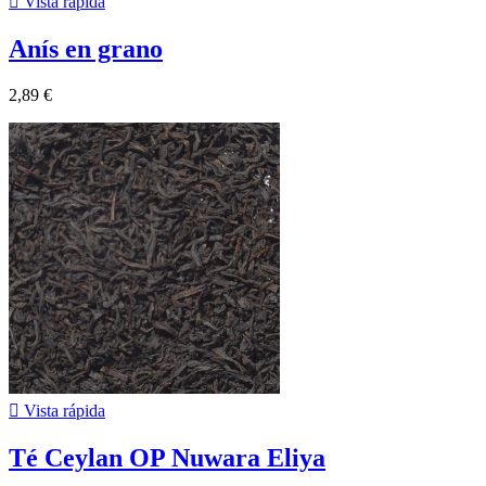

Vista rápida
Anís en grano
2,89 €

Vista rápida
Té Ceylan OP Nuwara Eliya