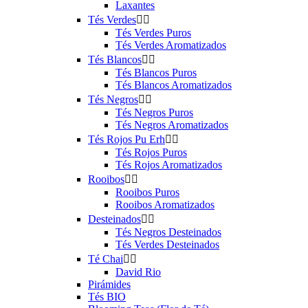
Laxantes
Tés Verdes


Tés Verdes Puros
Tés Verdes Aromatizados
Tés Blancos


Tés Blancos Puros
Tés Blancos Aromatizados
Tés Negros


Tés Negros Puros
Tés Negros Aromatizados
Tés Rojos Pu Erh


Tés Rojos Puros
Tés Rojos Aromatizados
Rooibos


Rooibos Puros
Rooibos Aromatizados
Desteinados


Tés Negros Desteinados
Tés Verdes Desteinados
Té Chai


David Rio
Pirámides
Tés BIO