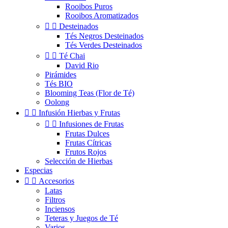
Rooibos Puros
Rooibos Aromatizados


Desteinados
Tés Negros Desteinados
Tés Verdes Desteinados


Té Chai
David Rio
Pirámides
Tés BIO
Blooming Teas (Flor de Té)
Oolong


Infusión Hierbas y Frutas


Infusiones de Frutas
Frutas Dulces
Frutas Cítricas
Frutos Rojos
Selección de Hierbas
Especias


Accesorios
Latas
Filtros
Inciensos
Teteras y Juegos de Té
Varios