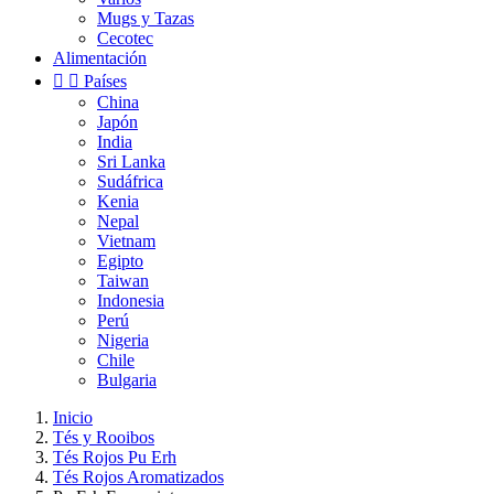
Mugs y Tazas
Cecotec
Alimentación


Países
China
Japón
India
Sri Lanka
Sudáfrica
Kenia
Nepal
Vietnam
Egipto
Taiwan
Indonesia
Perú
Nigeria
Chile
Bulgaria
Inicio
Tés y Rooibos
Tés Rojos Pu Erh
Tés Rojos Aromatizados