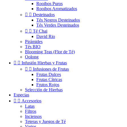
Rooibos Puros
Rooibos Aromatizados


Desteinados
Tés Negros Desteinados
Tés Verdes Desteinados


Té Chai
David Rio
Pirámides
Tés BIO
Blooming Teas (Flor de Té)
Oolong


Infusión Hierbas y Frutas


Infusiones de Frutas
Frutas Dulces
Frutas Cítricas
Frutos Rojos
Selección de Hierbas
Especias


Accesorios
Latas
Filtros
Inciensos
Teteras y Juegos de Té
Varios