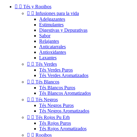


Tés y Rooibos


Infusiones para la vida
Adelgazantes
Estimulantes
Digestivas y Depurativas
Sabor
Relajantes
Anticatarrales
Antioxidantes
Laxantes


Tés Verdes
Tés Verdes Puros
Tés Verdes Aromatizados


Tés Blancos
Tés Blancos Puros
Tés Blancos Aromatizados


Tés Negros
Tés Negros Puros
Tés Negros Aromatizados


Tés Rojos Pu Erh
Tés Rojos Puros
Tés Rojos Aromatizados


Rooibos