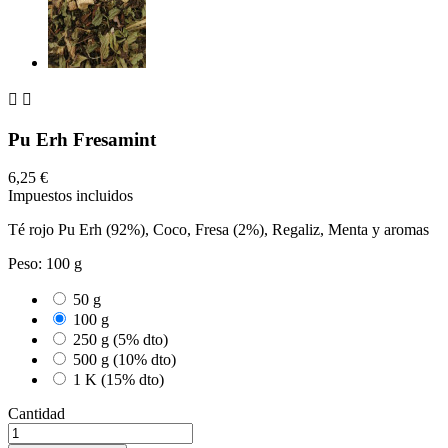


Pu Erh Fresamint
6,25 €
Impuestos incluidos
Té rojo Pu Erh (92%), Coco, Fresa (2%), Regaliz, Menta y aromas
Peso: 100 g
50 g
100 g
250 g (5% dto)
500 g (10% dto)
1 K (15% dto)
Cantidad