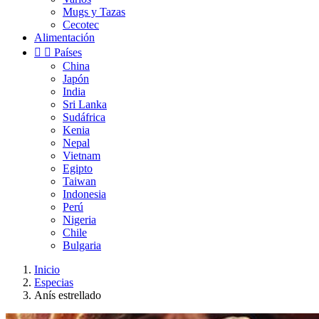
Mugs y Tazas
Cecotec
Alimentación


Países
China
Japón
India
Sri Lanka
Sudáfrica
Kenia
Nepal
Vietnam
Egipto
Taiwan
Indonesia
Perú
Nigeria
Chile
Bulgaria
Inicio
Especias
Anís estrellado