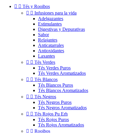


Tés y Rooibos


Infusiones para la vida
Adelgazantes
Estimulantes
Digestivas y Depurativas
Sabor
Relajantes
Anticatarrales
Antioxidantes
Laxantes


Tés Verdes
Tés Verdes Puros
Tés Verdes Aromatizados


Tés Blancos
Tés Blancos Puros
Tés Blancos Aromatizados


Tés Negros
Tés Negros Puros
Tés Negros Aromatizados


Tés Rojos Pu Erh
Tés Rojos Puros
Tés Rojos Aromatizados


Rooibos