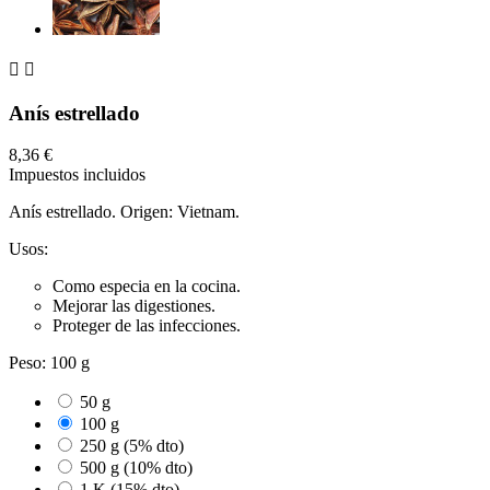


Anís estrellado
8,36 €
Impuestos incluidos
Anís estrellado. Origen: Vietnam.
Usos:
Como especia en la cocina.
Mejorar las digestiones.
Proteger de las infecciones.
Peso: 100 g
50 g
100 g
250 g (5% dto)
500 g (10% dto)
1 K (15% dto)