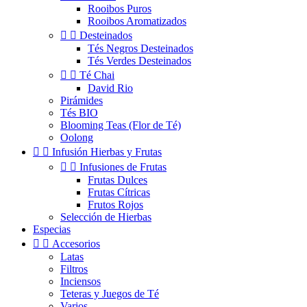
Rooibos Puros
Rooibos Aromatizados


Desteinados
Tés Negros Desteinados
Tés Verdes Desteinados


Té Chai
David Rio
Pirámides
Tés BIO
Blooming Teas (Flor de Té)
Oolong


Infusión Hierbas y Frutas


Infusiones de Frutas
Frutas Dulces
Frutas Cítricas
Frutos Rojos
Selección de Hierbas
Especias


Accesorios
Latas
Filtros
Inciensos
Teteras y Juegos de Té
Varios