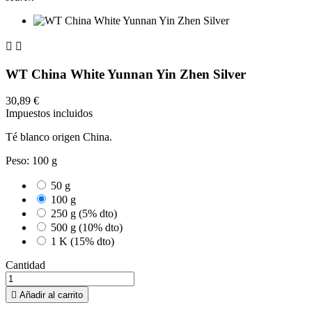


WT China White Yunnan Yin Zhen Silver
30,89 €
Impuestos incluidos
Té blanco origen China.
Peso: 100 g
50 g
100 g
250 g (5% dto)
500 g (10% dto)
1 K (15% dto)
Cantidad

Añadir al carrito