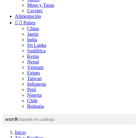
Mugs y Tazas
Cecotec
Alimentación


Países
China
Japón
India
Sri Lanka
Sudáfrica
Kenia
Nepal
Vietnam
Egipto
Taiwan
Indonesia
Perú
Nigeria
Chile
Bulgaria
search
Inicio
Tés y Rooibos