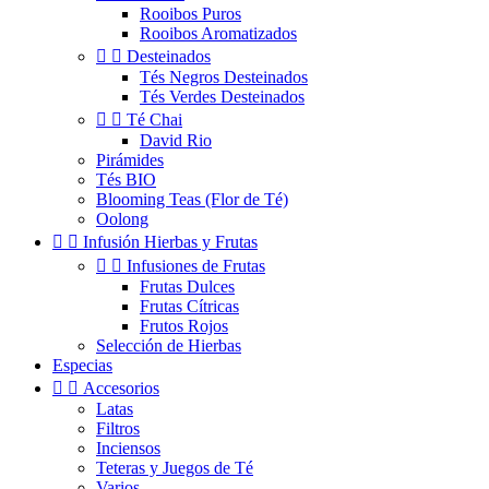
Rooibos Puros
Rooibos Aromatizados


Desteinados
Tés Negros Desteinados
Tés Verdes Desteinados


Té Chai
David Rio
Pirámides
Tés BIO
Blooming Teas (Flor de Té)
Oolong


Infusión Hierbas y Frutas


Infusiones de Frutas
Frutas Dulces
Frutas Cítricas
Frutos Rojos
Selección de Hierbas
Especias


Accesorios
Latas
Filtros
Inciensos
Teteras y Juegos de Té
Varios