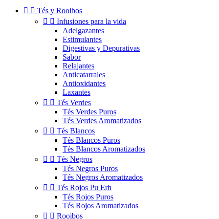


Tés y Rooibos


Infusiones para la vida
Adelgazantes
Estimulantes
Digestivas y Depurativas
Sabor
Relajantes
Anticatarrales
Antioxidantes
Laxantes


Tés Verdes
Tés Verdes Puros
Tés Verdes Aromatizados


Tés Blancos
Tés Blancos Puros
Tés Blancos Aromatizados


Tés Negros
Tés Negros Puros
Tés Negros Aromatizados


Tés Rojos Pu Erh
Tés Rojos Puros
Tés Rojos Aromatizados


Rooibos