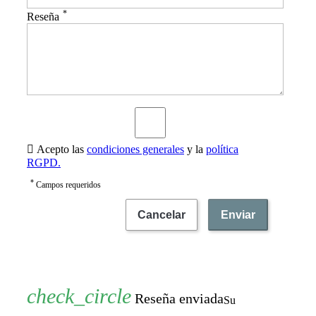
*
Reseña

Acepto las
condiciones generales
y la
política
RGPD.
*
Campos requeridos
Cancelar
Enviar
Reseña enviada
Su